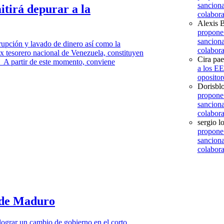
sanciona
tirá depurar a la
colabora
Alexis B
propone
sanciona
rupción y lavado de dinero así como la
colabora
ex tesorero nacional de Venezuela, constituyen
Cira pa
. A partir de este momento, conviene
a los E
opositor
Dorisbl
propone
sanciona
colabora
sergio l
propone
sanciona
colabora
 de Maduro
ograr un cambio de gobierno en el corto