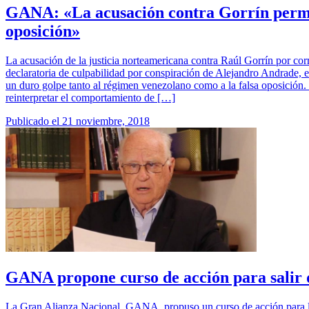
GANA: «La acusación contra Gorrín permi
oposición»
La acusación de la justicia norteamericana contra Raúl Gorrín por cor
declaratoria de culpabilidad por conspiración de Alejandro Andrade, 
un duro golpe tanto al régimen venezolano como a la falsa oposición
reinterpretar el comportamiento de […]
Publicado el
21 noviembre, 2018
GANA propone curso de acción para salir
La Gran Alianza Nacional, GANA, propuso un curso de acción para l