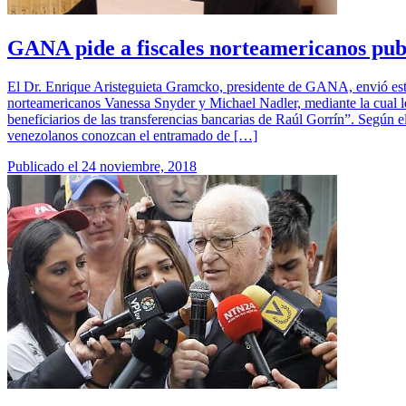
GANA pide a fiscales norteamericanos publ
El Dr. Enrique Aristeguieta Gramcko, presidente de GANA, envió este 
norteamericanos Vanessa Snyder y Michael Nadler, mediante la cual les
beneficiarios de las transferencias bancarias de Raúl Gorrín”. Según
venezolanos conozcan el entramado de […]
Publicado el
24 noviembre, 2018