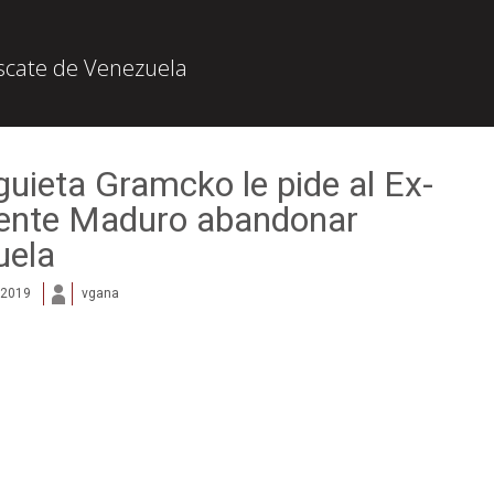
escate de Venezuela
guieta Gramcko le pide al Ex-
dente Maduro abandonar
uela
 2019
vgana