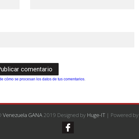
e cómo se procesan los datos de tus comentarios
.
 ©
Venezuela GANA
2019 Designed by
Huge-IT
| Powered b