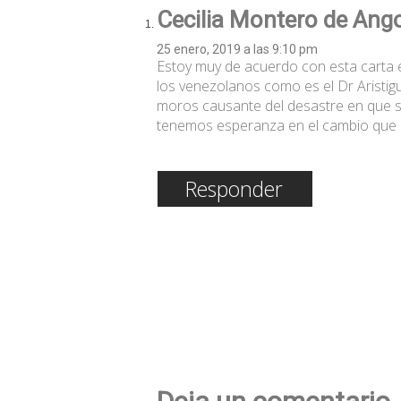
Cecilia Montero de Ang
25 enero, 2019 a las 9:10 pm
Estoy muy de acuerdo con esta carta e
los venezolanos como es el Dr Aristi
moros causante del desastre en que s
tenemos esperanza en el cambio que 
Responder