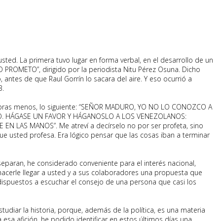
usted. La primera tuvo lugar en forma verbal, en el desarrollo de un
 PROMETO”, dirigido por la periodista Nitu Pérez Osuna. Dicho
, antes de que Raul Gorrín lo sacara del aire. Y eso ocurrió a
3.
alabras menos, lo siguiente: “SEÑOR MADURO, YO NO LO CONOZCO A
O. HÁGASE UN FAVOR Y HÁGANOSLO A LOS VENEZOLANOS:
N LAS MANOS”. Me atreví a decírselo no por ser profeta, sino
ue usted profesa. Era lógico pensar que las cosas iban a terminar
 separan, he considerado conveniente para el interés nacional,
de hacerle llegar a usted y a sus colaboradores una propuesta que
n dispuestos a escuchar el consejo de una persona que casi los
diar la historia, porque, además de la política, es una materia
sa afición, he podido identificar en estos últimos días una