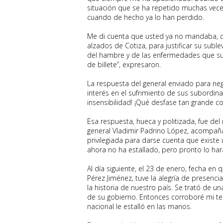
situación que se ha repetido muchas vece
cuando de hecho ya lo han perdido.
Me di cuenta que usted ya no mandaba, c
alzados de Cotiza, para justificar su subl
del hambre y de las enfermedades que sufr
de billete”, expresaron.
La respuesta del general enviado para ne
interés en el sufrimiento de sus subordina
insensibilidad! ¡Qué desfase tan grande co
Esa respuesta, hueca y politizada, fue de
general Vladimir Padrino López, acompaña
privilegiada para darse cuenta que exist
ahora no ha estallado, pero pronto lo har
Al día siguiente, el 23 de enero, fecha e
Pérez Jiménez, tuve la alegría de presenc
la historia de nuestro país. Se trató de 
de su gobierno. Entonces corroboré mi te
nacional le estalló en las manos.