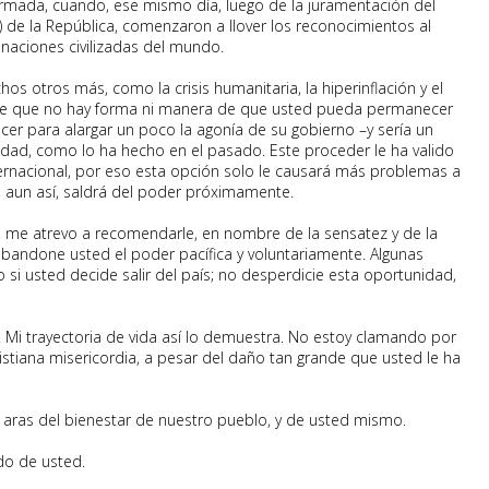
rmada, cuando, ese mismo día, luego de la juramentación del
 de la República, comenzaron a llover los reconocimientos al
naciones civilizadas del mundo.
s otros más, como la crisis humanitaria, la hiperinflación y el
rle que no hay forma ni manera de que usted pueda permanecer
cer para alargar un poco la agonía de su gobierno –y sería un
eldad, como lo ha hecho en el pasado. Este proceder le ha valido
ternacional, por eso esta opción solo le causará más problemas a
y, aun así, saldrá del poder próximamente.
, me atrevo a recomendarle, en nombre de la sensatez y de la
abandone usted el poder pacífica y voluntariamente. Algunas
 si usted decide salir del país; no desperdicie esta oportunidad,
 Mi trayectoria de vida así lo demuestra. No estoy clamando por
ristiana misericordia, a pesar del daño tan grande que usted le ha
aras del bienestar de nuestro pueblo, y de usted mismo.
do de usted.