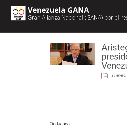
Venezuela GANA
Gran Alianza Nacional (GANA) por el r
Ariste
presi
Venez
25 enero,
Ciudadano