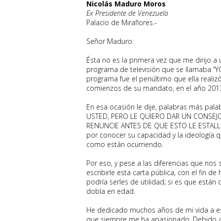
Nicolás Maduro Moros
Ex Presidente de Venezuela
Palacio de Miraflores.-
Señor Maduro:
Ésta no es la primera vez que me dirijo a 
programa de televisión que se llamaba “YO
programa fue el penúltimo que ella realizó
comienzos de su mandato, en el año 201
En esa ocasión le dije, palabras más p
USTED, PERO LE QUIERO DAR UN CONSEJ
RENUNCIE ANTES DE QUE ESTO LE ESTALLE E
por conocer su capacidad y la ideología q
como están ocurriendo.
Por eso, y pese a las diferencias que nos
escribirle esta carta pública, con el fin 
podría serles de utilidad; si es que está
dobla en edad.
He dedicado muchos años de mi vida a estu
que siempre me ha apasionado. Debido a e