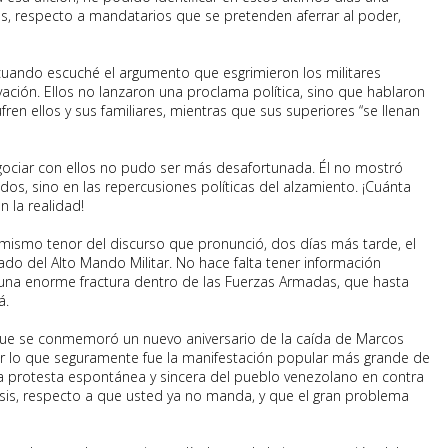
s, respecto a mandatarios que se pretenden aferrar al poder,
uando escuché el argumento que esgrimieron los militares
evación. Ellos no lanzaron una proclama política, sino que hablaron
en ellos y sus familiares, mientras que sus superiores “se llenan
gociar con ellos no pudo ser más desafortunada. Él no mostró
dos, sino en las repercusiones políticas del alzamiento. ¡Cuánta
n la realidad!
l mismo tenor del discurso que pronunció, dos días más tarde, el
do del Alto Mando Militar. No hace falta tener información
e una enorme fractura dentro de las Fuerzas Armadas, que hasta
á.
n que se conmemoró un nuevo aniversario de la caída de Marcos
iar lo que seguramente fue la manifestación popular más grande de
una protesta espontánea y sincera del pueblo venezolano en contra
sis, respecto a que usted ya no manda, y que el gran problema