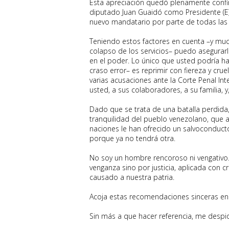
Esta apreciación quedó plenamente confi
diputado Juan Guaidó como Presidente (E)
nuevo mandatario por parte de todas las 
Teniendo estos factores en cuenta –y mucho
colapso de los servicios– puedo asegura
en el poder. Lo único que usted podría ha
craso error– es reprimir con fiereza y cru
varias acusaciones ante la Corte Penal In
usted, a sus colaboradores, a su familia, 
Dado que se trata de una batalla perdida
tranquilidad del pueblo venezolano, que 
naciones le han ofrecido un salvoconducto
porque ya no tendrá otra.
No soy un hombre rencoroso ni vengativo.
venganza sino por justicia, aplicada con c
causado a nuestra patria.
Acoja estas recomendaciones sinceras en 
Sin más a que hacer referencia, me despi