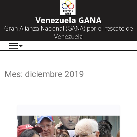
Venezuela GANA
Gran Alianza Nacional (GANA) por el rescate de
Venezuela
Mes:
diciembre 2019