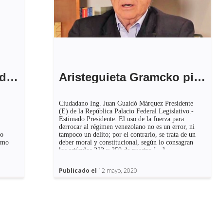
General Peñaloza: «Maduro planea una nueva crisis de los misiles»
Aristeguieta Gramcko pide a Guaidó romper con el G4 y liderar una intervención militar
Ciudadano Ing. Juan Guaidó Márquez Presidente
(E) de la República Palacio Federal Legislativo.-
Estimado Presidente: El uso de la fuerza para
derrocar al régimen venezolano no es un error, ni
ro
tampoco un delito; por el contrario, se trata de un
como
deber moral y constitucional, según lo consagran
los artículos 333 y 350 de nuestra […]
Publicado el
12 mayo, 2020