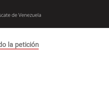
escate de Venezuela
o la petición