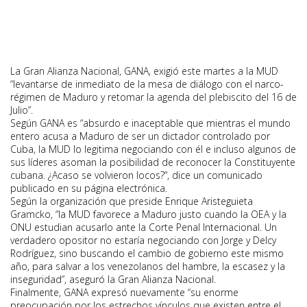
La Gran Alianza Nacional, GANA, exigió este martes a la MUD
“levantarse de inmediato de la mesa de diálogo con el narco-
régimen de Maduro y retomar la agenda del plebiscito del 16 de
Julio”.
Según GANA es “absurdo e inaceptable que mientras el mundo
entero acusa a Maduro de ser un dictador controlado por
Cuba, la MUD lo legitima negociando con él e incluso algunos de
sus líderes asoman la posibilidad de reconocer la Constituyente
cubana. ¿Acaso se volvieron locos?”, dice un comunicado
publicado en su página electrónica.
Según la organización que preside Enrique Aristeguieta
Gramcko, “la MUD favorece a Maduro justo cuando la OEA y la
ONU estudian acusarlo ante la Corte Penal Internacional. Un
verdadero opositor no estaría negociando con Jorge y Delcy
Rodríguez, sino buscando el cambio de gobierno este mismo
año, para salvar a los venezolanos del hambre, la escasez y la
inseguridad”, aseguró la Gran Alianza Nacional.
Finalmente, GANA expresó nuevamente “su enorme
preocupación por los estrechos vínculos que existen entre el