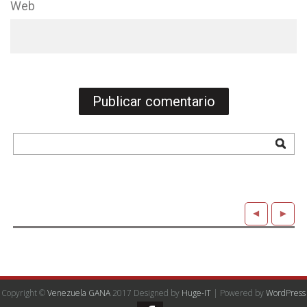
Web
Copyright ©
Venezuela GANA
2017 Designed by
Huge-IT
| Powered by
WordPress