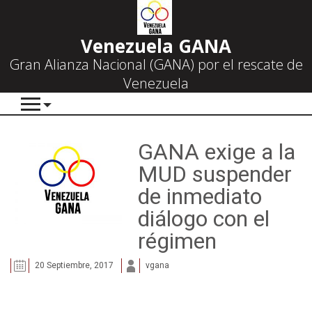
Venezuela GANA
Gran Alianza Nacional (GANA) por el rescate de
Venezuela
GANA exige a la
MUD suspender
de inmediato
diálogo con el
régimen
20 Septiembre, 2017
vgana