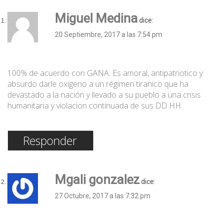
Miguel Medina
dice:
20 Septiembre, 2017 a las 7:54 pm
100% de acuerdo con GANA. Es amoral, antipatriotico y
absurdo darle oxígeno a un régimen tiranico que ha
devastado a la nación y llevado a su pueblo a una crisis
humanitaria y violacion continuada de sus DD HH.
Responder
Mgali gonzalez
dice:
27 Octubre, 2017 a las 7:32 pm