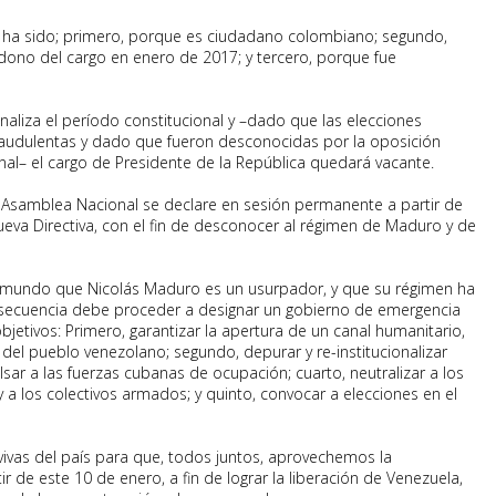
lo ha sido; primero, porque es ciudadano colombiano; segundo,
dono del cargo en enero de 2017; y tercero, porque fue
naliza el período constitucional y –dado que las elecciones
raudulentas y dado que fueron desconocidas por la oposición
al– el cargo de Presidente de la República quedará vacante.
 Asamblea Nacional se declare en sesión permanente a partir de
eva Directiva, con el fin de desconocer al régimen de Maduro y de
l mundo que Nicolás Maduro es un usurpador, y que su régimen ha
onsecuencia debe proceder a designar un gobierno de emergencia
jetivos: Primero, garantizar la apertura de un canal humanitario,
 del pueblo venezolano; segundo, depurar y re-institucionalizar
sar a las fuerzas cubanas de ocupación; cuarto, neutralizar a los
 y a los colectivos armados; y quinto, convocar a elecciones en el
ivas del país para que, todos juntos, aprovechemos la
 de este 10 de enero, a fin de lograr la liberación de Venezuela,