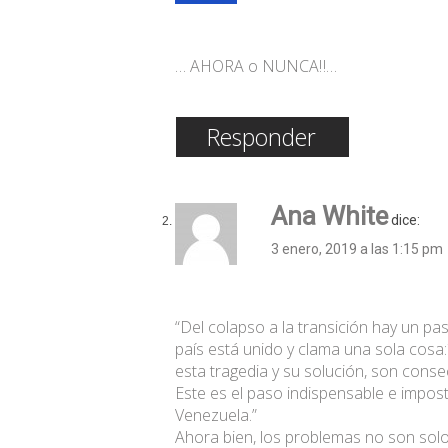
… AHORA o NUNCA‼️…
Responder
Ana White
dice:
3 enero, 2019 a las 1:15 pm
“Del colapso a la transición hay un pa
país está unido y clama una sola cosa:
esta tragedia y su solución, son conse
Este es el paso indispensable e imposte
Venezuela.”
Ahora bien, los problemas no son sol