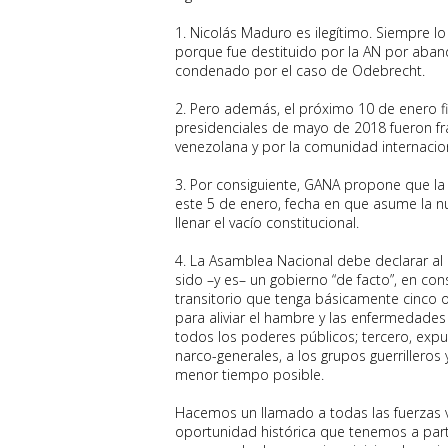
1. Nicolás Maduro es ilegítimo. Siempre 
porque fue destituido por la AN por aban
condenado por el caso de Odebrecht.
2. Pero además, el próximo 10 de enero fi
presidenciales de mayo de 2018 fueron f
venezolana y por la comunidad internacion
3. Por consiguiente, GANA propone que la
este 5 de enero, fecha en que asume la nu
llenar el vacío constitucional.
4. La Asamblea Nacional debe declarar a
sido –y es– un gobierno “de facto”, en c
transitorio que tenga básicamente cinco ob
para aliviar el hambre y las enfermedades
todos los poderes públicos; tercero, expul
narco-generales, a los grupos guerrilleros
menor tiempo posible.
Hacemos un llamado a todas las fuerzas v
oportunidad histórica que tenemos a partir