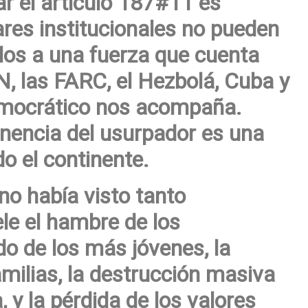
ar el artículo 187#11 es
tares institucionales no pueden
olos a una fuerza que cuenta
N, las FARC, el Hezbolá, Cuba y
emocrático nos acompaña.
nencia del usurpador es una
o el continente.
no había visto tanto
le el hambre de los
do de los más jóvenes, la
amilias, la destrucción masiva
, y la pérdida de los valores