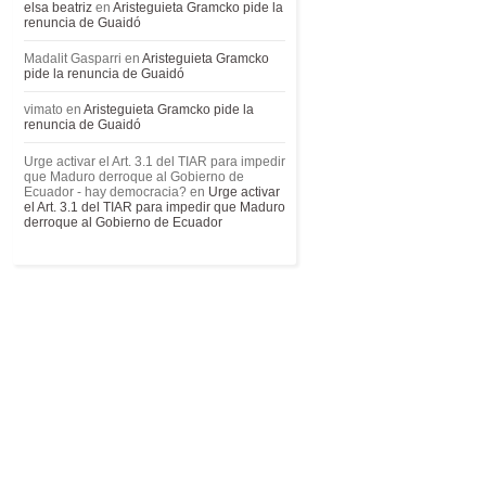
elsa beatriz
en
Aristeguieta Gramcko pide la
renuncia de Guaidó
Madalit Gasparri
en
Aristeguieta Gramcko
pide la renuncia de Guaidó
vimato
en
Aristeguieta Gramcko pide la
renuncia de Guaidó
Urge activar el Art. 3.1 del TIAR para impedir
que Maduro derroque al Gobierno de
Ecuador - hay democracia?
en
Urge activar
el Art. 3.1 del TIAR para impedir que Maduro
derroque al Gobierno de Ecuador