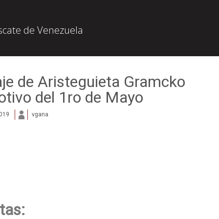
escate de Venezuela
je de Aristeguieta Gramcko
tivo del 1ro de Mayo
2019
vgana
tas: