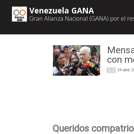
Venezuela GANA
Gran Alianza Nacional (GANA) por el r
Mensa
con mo
29 abril, 
Queridos compatrio