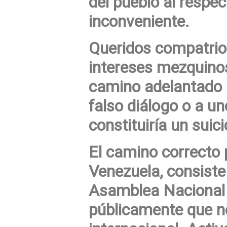
del pueblo al respec
inconveniente.
Queridos compatrio
intereses mezquinos
camino adelantado 
falso diálogo o a u
constituiría un suici
El camino correcto p
Venezuela, consiste
Asamblea Nacional 
públicamente que 