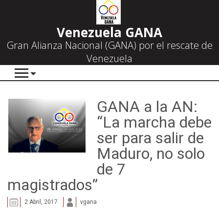
Venezuela GANA
Gran Alianza Nacional (GANA) por el rescate de
Venezuela
GANA a la AN:
“La marcha debe
ser para salir de
Maduro, no solo
de 7
magistrados”
2 Abril, 2017
vgana